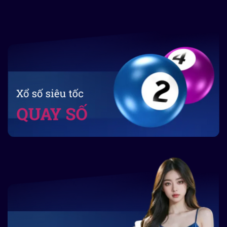
RTP
JACKPOT
TÊN GAME
THỂ LOẠI
(%)
TỐI ĐA
50,000,000
Lucky Seven
Classic Slot
96.5
VNĐ
Dragon
120,000,000
Video Slot
97.2
Treasure
VNĐ
Pharaoh’s
Adventure
80,000,000
96.8
Gold
Slot
VNĐ
Golden
150,000,000
Progressive
97.0
Empire
VNĐ
Casino trực tuyến
789club còn sở hữu
casino live với dealer trực
tiếp
, giúp trải nghiệm
chơi như thật
. Các trò chơi
casino nổi bật:
Baccarat:
chơi nhanh, tỷ lệ thắng cao