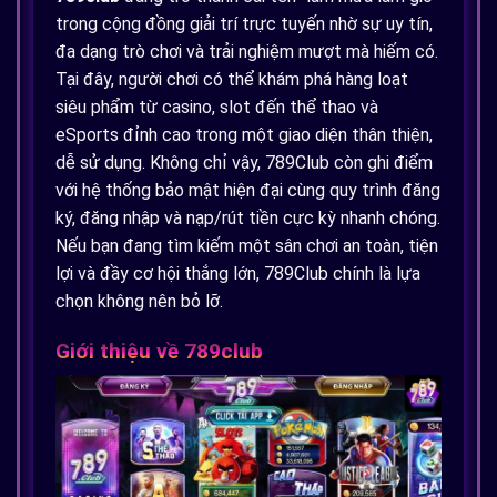
trong cộng đồng giải trí trực tuyến nhờ sự uy tín,
đa dạng trò chơi và trải nghiệm mượt mà hiếm có.
Tại đây, người chơi có thể khám phá hàng loạt
siêu phẩm từ casino, slot đến thể thao và
eSports đỉnh cao trong một giao diện thân thiện,
dễ sử dụng. Không chỉ vậy, 789Club còn ghi điểm
với hệ thống bảo mật hiện đại cùng quy trình đăng
ký, đăng nhập và nạp/rút tiền cực kỳ nhanh chóng.
Nếu bạn đang tìm kiếm một sân chơi an toàn, tiện
lợi và đầy cơ hội thắng lớn, 789Club chính là lựa
chọn không nên bỏ lỡ.
Giới thiệu về 789club