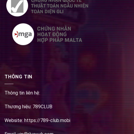
đến cho người chơi
trải nghiệm thể thao và
eSports hấp dẫn
, nơi bạn có thể vừa theo dõi
các trận đấu yêu thích vừa tham gia dự đoán kết
quả để tăng thêm sự kịch tính.
Hướng dẫn đăng ký và đăng nhập
789club
THÔNG TIN
Thông tin liên hệ:
Thương hiệu: 789CLUB
Hướng dẫn đăng ký và đăng nhập 789club
Website: https://789-club.mobi