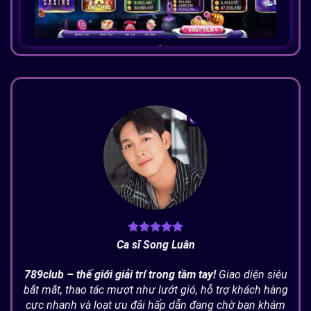
Giới thiệu về 789club
789club
là
nhà cái trực tuyến uy tín hàng đầu
Việt Nam
, với
giao diện thân thiện
, hỗ trợ
PC,
mobile, tablet
và bảo mật chuẩn quốc tế. Tại
789 club, người chơi có thể trải nghiệm
hàng
trăm trò chơi casino, slot game, thể thao,
eSports
với
tỷ lệ thắng cao và hệ thống thanh
toán nhanh chóng
.
Điểm nổi bật của 789 club:
Ca sĩ Song Luân
Trò chơi đa dạng:
slot, casino, live dealer, thể
789club – thế giới giải trí trong tầm tay!
Giao diện siêu
thao, eSports
bắt mắt, thao tác mượt như lướt gió, hỗ trợ khách hàng
cực nhanh và loạt ưu đãi hấp dẫn đang chờ bạn khám
Thanh toán nhanh:
nạp/rút tiền trong 5–10