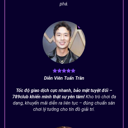
phá.
phút, hỗ trợ ngân hàng và ví điện tử
Ưu đãi liên tục:
thưởng cho thành viên mới và
VIP
Hỗ trợ 24/7:
giải đáp mọi thắc mắc và sự cố
Với Nhà cái uy tín này, người chơi
hoàn toàn yên tâm về
an toàn
thông tin
, tập trung tận hưởng
giải
Diễn Viên Tuấn Trần
trí trực tuyến chất lượng cao
.
Tốc độ giao dịch cực nhanh, bảo mật tuyệt đối –
Dưới đây là bảng thông tin tổng quan giúp người
789club khiến mình thật sự yên tâm!
Kho trò chơi đa
chơi hiểu rõ hơn về nền tảng 789club, bao gồm
dạng, khuyến mãi diễn ra liên tục – đúng chuẩn sân
lịch sử phát triển, quy mô trò chơi, hệ thống bảo
chơi lý tưởng cho tín đồ giải trí.
mật và các dịch vụ hỗ trợ.