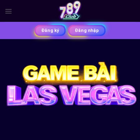
Chuyển
đến
nội
dung
Đăng ký
Đăng nhập